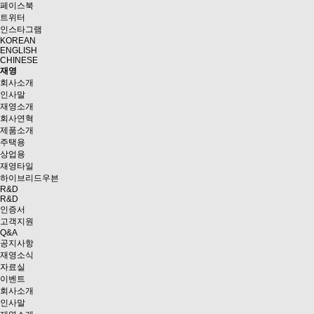
페이스북
트위터
인스타그램
KOREAN
ENGLISH
CHINESE
재영
회사소개
인사말
재영소개
회사연혁
제품소개
주택용
상업용
재영타일
하이브리드우븐
R&D
R&D
인증서
고객지원
Q&A
공지사항
재영소식
자료실
이벤트
회사소개
인사말