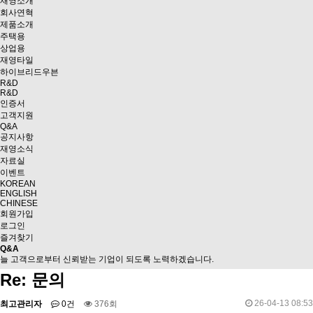
재영소개
회사연혁
제품소개
주택용
상업용
재영타일
하이브리드우븐
R&D
R&D
인증서
고객지원
Q&A
공지사항
재영소식
자료실
이벤트
KOREAN
ENGLISH
CHINESE
회원가입
로그인
즐겨찾기
Q&A
늘 고객으로부터 신뢰받는 기업이 되도록 노력하겠습니다.
Re: 문의
26-04-13 08:53
최고관리자
0건
376회